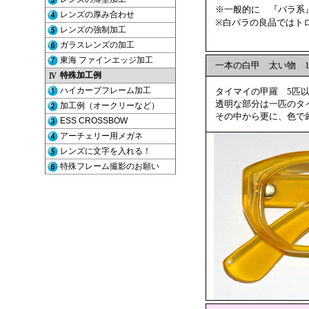
※一般的に 『バラ系』
※白バラの良品ではトロ
一本の白甲 太い物 10
タイマイの甲羅 5匹以
透明な部分は一匹のタイ
その中から更に、色で厳