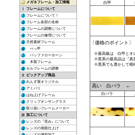
白甲
〔価格のポイント〕
※最高級は 白甲とオレ
※黒系の最高品は『真黒
※黒系でも透かして模
黒系は人気 
高い 白バ
白バラ