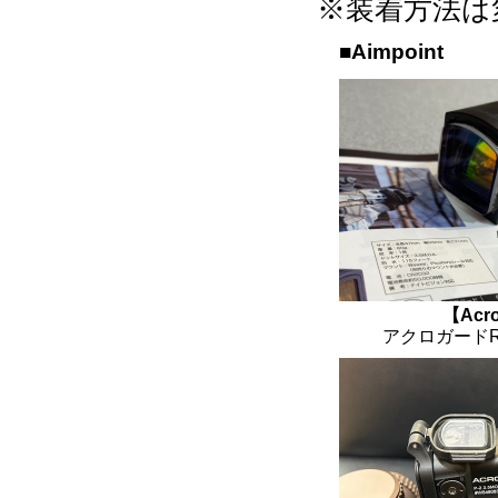
※装着方法は
■Aimpoint
【Acro
アクロガードR