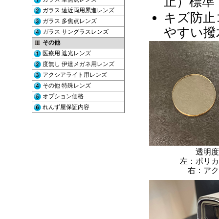
止）標準
キズ防止
やすい撥
透明度
左：ポリカ
右：アク