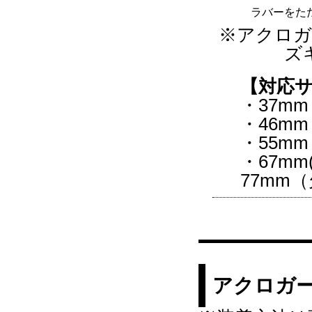
ラバーをた
※アクロガ
ズ
【対応
・37m
・46m
・55m
・67m
77mm
アクロガ