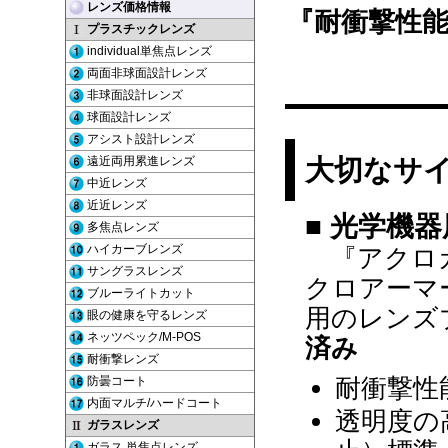
『耐衝撃性能
大切なサ
■ 光学機
『アクロガ
クロアーマ
用のレンズ
済み
耐衝撃性
透明度の