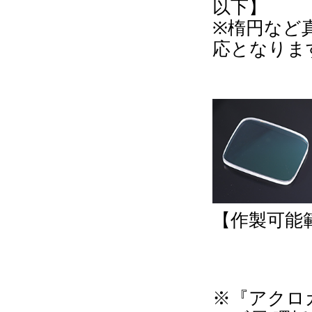
以下】
※楕円など
応となりま
【作製可能範
※『アクロガ