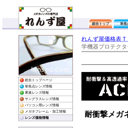
れんず屋価格表Ｔ
学機器プロテクタ
耐衝撃メガ