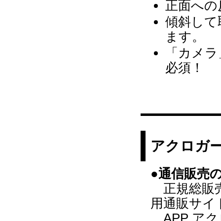
正面への
傾斜して
ます。
「カメラ
必須！
アクロガー
●
通信販売
正規総販売店『
用通販サイ
APP ア