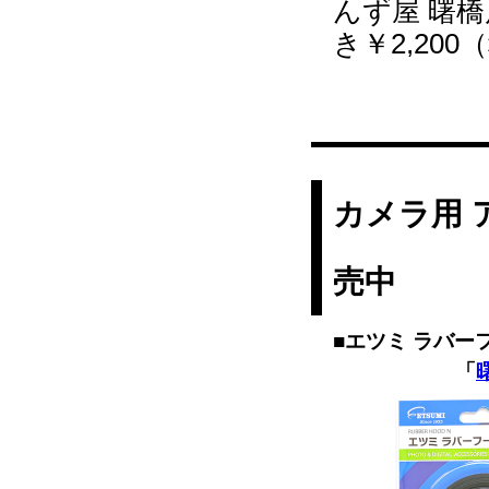
んず屋 曙
き￥2,20
カメラ用 
売中
■エツミ ラバー
「